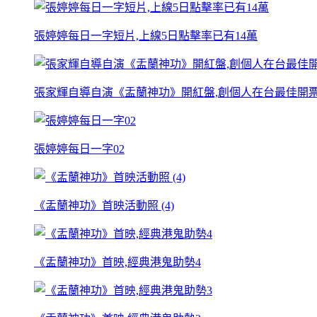
張婷婷每日一字短片,上線5日點擊率已有14萬
張家輝自導自演《盂蘭神功》開紅盤,創個人在台最佳開票
張婷婷每日一字02
《盂蘭神功》首映活動照 (4)
《盂蘭神功》首映,經典港鬼助勢4