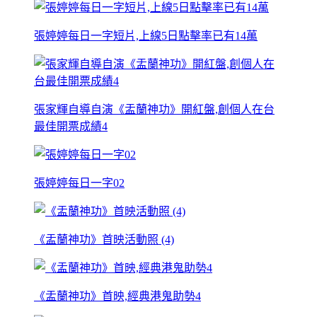
張婷婷每日一字短片,上線5日點擊率已有14萬
張家輝自導自演《盂蘭神功》開紅盤,創個人在台
最佳開票成績4
張婷婷每日一字02
《盂蘭神功》首映活動照 (4)
《盂蘭神功》首映,經典港鬼助勢4