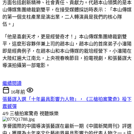
方面包括創新精神、社會責任、貢獻力。代趙本山領獎的是本
山傳媒集團總裁劉雙平，在接受媒體採訪時表示：「本山傳媒
的第一個支柱產業是演出業，二人轉演員是我們的核心隊
伍。」
「他是喜劇天才，更是經營奇才！」本山傳媒集團總裁劉雙
平，這麼形容夥伴兼上司的趙本山，趙本山的首席弟子小瀋陽
即是經典例子，在趙本山和本山傳媒的栽培經營下，小瀋陽在
大陸紅遍大江南北，上央視春晚節目，拍電視劇，和張藝謀大
導演拍攝第一部電影。
繼續閱讀
16年前
張藝謀入選「十年最具影響力人物」，《三槍拍案驚奇》投下
震撼彈
4/9 三槍拍案驚奇
視聽娛樂
享譽國際的中國導演張藝謀在最新一期《中國新聞周刊》評選
中，獲選為十年來文化藝術界最具影響力的代表人物之一。這