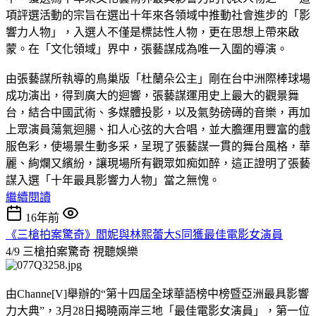
項評選活動的宗旨在選出十年來各領域中推動社會進步的「影
響力人物」，入選人不僅是標誌性人物，更在思想上帶來啟
蒙。在「文化領域」界中，張藝謀成為唯一入圍的導演。
由張藝謀所執導的鳥巢版「杜蘭朵公主」剛在台中洲際棒球場
成功演出，得到廣大的迴響，張藝謀運用史上最大的觀景舞
台，結合中國武術、多媒體投影，以及氣勢磅礡的音樂，再加
上眾演員蕩氣迴腸、扣人心弦的大合唱，並大膽運用豐富的戲
服色彩，使場景生動多采，呈現了張藝謀一貫的舞台風格，華
麗、絢爛又繽紛，讓現場所有觀眾如痴如醉，這正證明了張藝
謀入選「十年最具影響力人物」當之無愧。
繼續閱讀
16年前
《三槍拍案驚奇》閻妮與林熙蕾大S同獲最佳電影女演員
4/9 三槍拍案驚奇
視聽娛樂
由Channe[V]舉辦的“第十四屆全球華語榜中榜暨亞洲最具影響
力大典”，3月28日揭曉兩岸三地「最佳電影女演員」，第一位