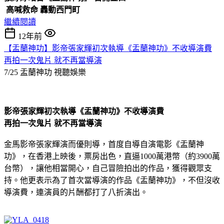
高喊救命
轟動西門町
繼續閱讀
12年前
【盂蘭神功】影帝張家輝初次執導《盂蘭神功》不收導演費
再拍一次鬼片 就不再當導演
7/25 盂蘭神功
視聽娛樂
影帝張家輝初次執導《盂蘭神功》不收導演費
再拍一次鬼片
就不再當導演
金馬影帝張家輝演而優則導，首度自導自演電影《盂蘭神
功》，在香港上映後，票房出色，直逼1000萬港幣（約3900萬
台幣），讓他相當開心，自己冒險拍出的作品，獲得觀眾支
持。他更表示為了首次當導演的作品《盂蘭神功》，不但沒收
導演費，連演員的片酬都打了八折演出。