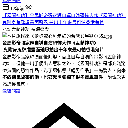
繼續閱讀
12年前
【盂蘭神功】金馬影帝張家輝自導自演恐怖大作《盂蘭神功》
鬼附身鬼肆虐畫面殘忍 拍出十年來最可怕香港鬼片
7/25 盂蘭神功
視聽娛樂
金馬影帝張家輝自導自演恐怖大作《盂蘭神功》
鬼附身鬼肆虐畫面殘忍
拍出十年來最可怕香港鬼片
金馬影帝張家輝演而優則導，首度自導自演的電影《盂蘭神
功》，但他一出手便出人意料之外，《盂蘭神功》是部充滿驚
悚氛圍的恐怖作品，為了讓執導「處男作品」一鳴驚人，
向來
不敢聽鬼故事的他，也鼓起勇氣聽了很多靈異事件
，讓電影更
添恐怖氣氛。
繼續閱讀