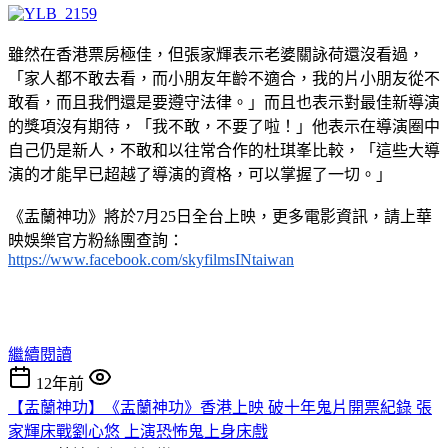
雖然在香港票房極佳，但張家輝表示老婆關詠荷還沒看過，
「家人都不敢去看，而小朋友年齡不適合，我的片小朋友從不
敢看，而且我們還是要遵守法律。」而且也表示對最佳新導演
的獎項沒有期待，「我不敢，不要了啦！」他表示在導演圈中
自己仍是新人，不敢和以往常合作的杜琪峯比較，「這些大導
演的才能早已超越了導演的資格，可以掌握了一切。」
《盂蘭神功》將於7月25日全台上映，更多電影資訊，請上華
映娛樂官方粉絲團查詢：
https://www.facebook.com/skyfilmsINtaiwan
繼續閱讀
12年前
【盂蘭神功】《盂蘭神功》香港上映 破十年鬼片開票紀錄 張
家輝床戰劉心悠 上演恐怖鬼上身床戲