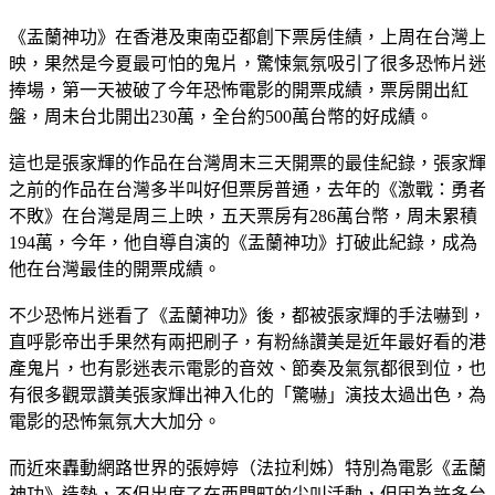
《盂蘭神功》在香港及東南亞都創下票房佳績，上周在台灣上
映，果然是今夏最可怕的鬼片，驚悚氣氛吸引了很多恐怖片迷
捧場，第一天被破了今年恐怖電影的開票成績，票房開出紅
盤，周未台北開出230萬，全台約500萬台幣的好成績。
這也是張家輝的作品在台灣周末三天開票的最佳紀錄，張家輝
之前的作品在台灣多半叫好但票房普通，去年的《激戰：勇者
不敗》在台灣是周三上映，五天票房有286萬台幣，周未累積
194萬，今年，他自導自演的《盂蘭神功》打破此紀錄，成為
他在台灣最佳的開票成績。
不少恐怖片迷看了《盂蘭神功》後，都被張家輝的手法嚇到，
直呼影帝出手果然有兩把刷子，有粉絲讚美是近年最好看的港
產鬼片，也有影迷表示電影的音效、節奏及氣氛都很到位，也
有很多觀眾讚美張家輝出神入化的「驚嚇」演技太過出色，為
電影的恐怖氣氛大大加分。
而近來轟動網路世界的張婷婷（法拉利姊）特別為電影《盂蘭
神功》造勢，不但出席了在西門町的尖叫活動，但因為許多台