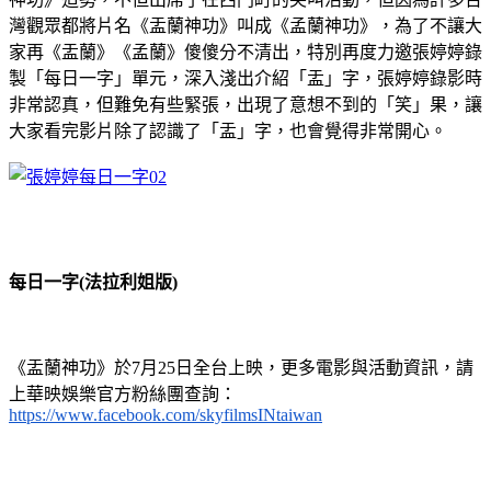
灣觀眾都將片名《盂蘭神功》叫成《孟蘭神功》，為了不讓大
家再《盂蘭》《孟蘭》傻傻分不清出，特別再度力邀張婷婷錄
製「每日一字」單元，深入淺出介紹「盂」字，張婷婷錄影時
非常認真，但難免有些緊張，出現了意想不到的「笑」果，讓
大家看完影片除了認識了「盂」字，也會覺得非常開心。
每日一字(法拉利姐版)
《盂蘭神功》於7月25日全台上映，更多電影與活動資訊，請
上華映娛樂官方粉絲團查詢：
https://www.facebook.com/skyfilmsINtaiwan