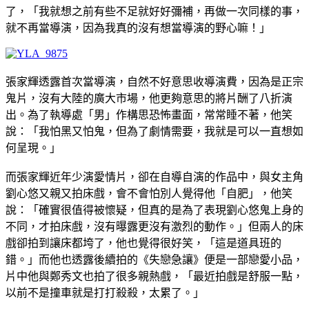
了，「我就想之前有些不足就好好彌補，再做一次同樣的事，
就不再當導演，因為我真的沒有想當導演的野心嘛！」
張家輝透露首次當導演，自然不好意思收導演費，因為是正宗
鬼片，沒有大陸的廣大市場，他更夠意思的將片酬了八折演
出。為了執導處「男」作構思恐怖畫面，常常睡不著，他笑
說：「我怕黑又怕鬼，但為了劇情需要，我就是可以一直想如
何呈現。」
而張家輝近年少演愛情片，卻在自導自演的作品中，與女主角
劉心悠又親又拍床戲，會不會怕別人覺得他「自肥」，他笑
說：「確實很值得被懷疑，但真的是為了表現劉心悠鬼上身的
不同，才拍床戲，沒有曝露更沒有激烈的動作。」但兩人的床
戲卻拍到讓床都垮了，他也覺得很好笑，「這是道具班的
錯。」而他也透露後續拍的《失戀急讓》便是一部戀愛小品，
片中他與鄭秀文也拍了很多親熱戲，「最近拍戲是舒服一點，
以前不是撞車就是打打殺殺，太累了。」