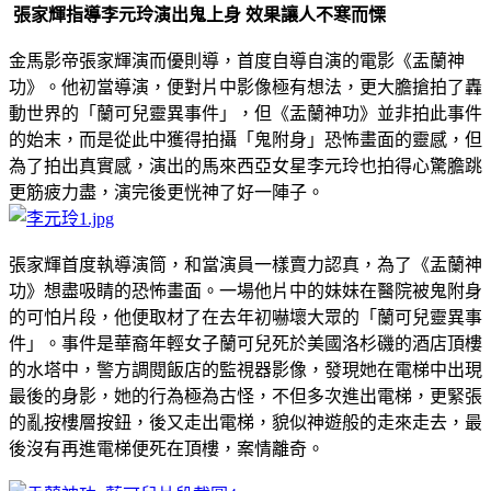
張家輝指導李元玲演出鬼上身
效果讓人不寒而慄
金馬影帝張家輝演而優則導，首度自導自演的電影《盂蘭神
功》。他初當導演，便對片中影像極有想法，更大膽搶拍了轟
動世界的「蘭可兒靈異事件」，但《盂蘭神功》並非拍此事件
的始末，而是從此中獲得拍攝「鬼附身」恐怖畫面的靈感，但
為了拍出真實感，演出的馬來西亞女星李元玲也拍得心驚膽跳
更筋疲力盡，演完後更恍神了好一陣子。
張家輝首度執導演筒，和當演員一樣賣力認真，為了《盂蘭神
功》想盡吸睛的恐怖畫面。一場他片中的妹妹在醫院被鬼附身
的可怕片段，他便取材了在去年初嚇壞大眾的「蘭可兒靈異事
件」。事件是華裔年輕女子蘭可兒死於美國洛杉磯的酒店頂樓
的水塔中，警方調閱飯店的監視器影像，發現她在電梯中出現
最後的身影，她的行為極為古怪，不但多次進出電梯，更緊張
的亂按樓層按鈕，後又走出電梯，貌似神遊般的走來走去，最
後沒有再進電梯便死在頂樓，案情離奇。