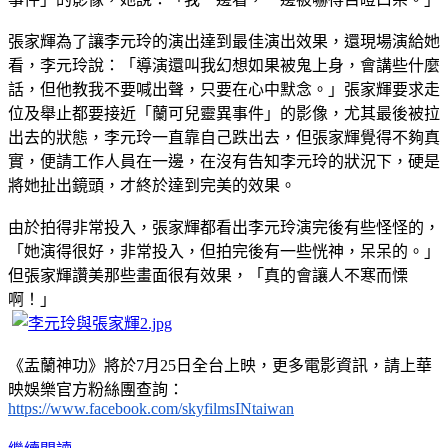
張家輝為了讓李元玲的演出達到最佳演出效果，還現場演給她
看，李元玲說：「導演還叫我幻想如果被鬼上身，會講些什麼
話，但他教我不要喊出聲，只要在心中默念。」張家輝要求走
位及舉止都要接近「蘭可兒靈異事件」的影像，尤其最後被拉
出去的狀態，李元玲一直靠自己跌出去，但張家輝覺得不夠真
實，便請工作人員在一邊，在沒有告知李元玲的狀況下，硬是
將她扯出鏡頭，才終於達到完美的效果。
由於拍得非常投入，張家輝都看出李元玲演完後有些怪怪的，
「她演得很好，非常投入，但拍完後有一些恍神，呆呆的。」
但張家輝讚美那些畫面很有效果，「真的會讓人不寒而慄
啊！」
《盂蘭神功》將於7月25日全台上映，更多電影資訊，請上華
映娛樂官方粉絲團查詢：
https://www.facebook.com/skyfilmsINtaiwan