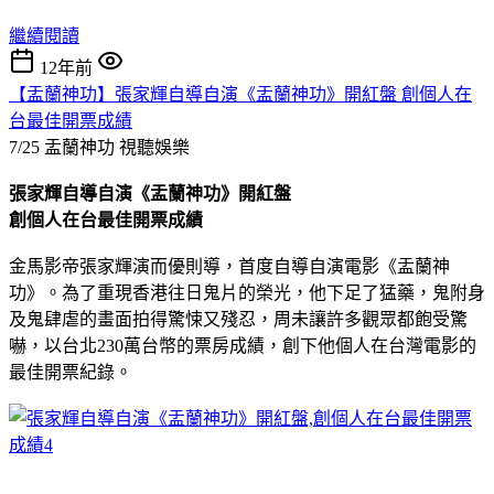
繼續閱讀
12年前
【盂蘭神功】張家輝自導自演《盂蘭神功》開紅盤 創個人在
台最佳開票成績
7/25 盂蘭神功
視聽娛樂
張家輝自導自演《盂蘭神功》開紅盤
創個人在台最佳開票成績
金馬影帝張家輝演而優則導，首度自導自演電影《盂蘭神
功》。為了重現香港往日鬼片的榮光，他下足了猛藥，鬼附身
及鬼肆虐的畫面拍得驚悚又殘忍，周未讓許多觀眾都飽受驚
嚇，以台北230萬台幣的票房成績，創下他個人在台灣電影的
最佳開票紀錄。