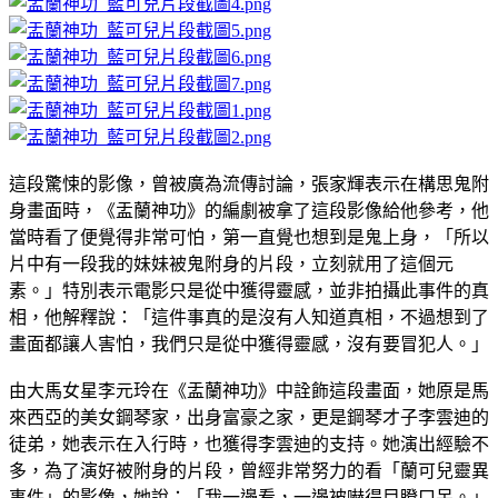
這段驚悚的影像，曾被廣為流傳討論，張家輝表示在構思鬼附
身畫面時，《盂蘭神功》的編劇被拿了這段影像給他參考，他
當時看了便覺得非常可怕，第一直覺也想到是鬼上身，「所以
片中有一段我的妹妹被鬼附身的片段，立刻就用了這個元
素。」特別表示電影只是從中獲得靈感，並非拍攝此事件的真
相，他解釋說：「這件事真的是沒有人知道真相，不過想到了
畫面都讓人害怕，我們只是從中獲得靈感，沒有要冒犯人。」
由大馬女星李元玲在《盂蘭神功》中詮飾這段畫面，她原是馬
來西亞的美女鋼琴家，出身富豪之家，更是鋼琴才子李雲迪的
徒弟，她表示在入行時，也獲得李雲迪的支持。她演出經驗不
多，為了演好被附身的片段，曾經非常努力的看「蘭可兒靈異
事件」的影像，她說：「我一邊看，一邊被嚇得目瞪口呆。」