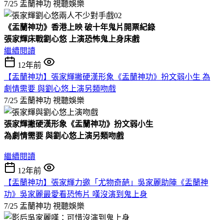
7/25 盂蘭神功
視聽娛樂
《盂蘭神功》香港上映
破十年鬼片開票紀錄
張家輝床戰劉心悠
上演恐怖鬼上身床戲
繼續閱讀
12年前
【盂蘭神功】張家輝撇硬漢形象《盂蘭神功》扮文弱小生 為
劇情需要 與劉心悠上演另類吻戲
7/25 盂蘭神功
視聽娛樂
張家輝撇硬漢形象《盂蘭神功》扮文弱小生
為劇情需要
與劉心悠上演另類吻戲
繼續閱讀
12年前
【盂蘭神功】張家輝力邀「尤物奇葩」吳家麗助陣《盂蘭神
功》吳家麗最愛看恐怖片 嘆沒演到鬼上身
7/25 盂蘭神功
視聽娛樂