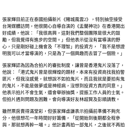
張家輝目前正在泰國拍攝新片《賭城風雲2》，特別抽空接受
台灣媒體訪問，他很開心自導自演的《盂蘭神功》在香港開出
好成績，他說：「我很高興，這對我們整個團隊是很大的鼓
勵，但我覺得有進步的空間。」但他表示從沒有當導演的野
心，只是剛好碰上機會及「不理智」的投資方，「我不是想證
明我可以才當導演的，只是為了一個興趣而去冒了一個險。」
張家輝認為因為合拍片的審批制度，讓曾是香港鬼片沒落了，
他說：「港式鬼片曾是很輝煌的題材，本來有投資商找我拍警
匪片，但我沒感覺，就想說不如拍鬼片，而且我就是要拍有鬼
的鬼片，不能是做夢或是神經病，沒想到投資方真的同意。」
他表示拍片不會生氣，還會舉辦抽獎，提振工作人員的士氣。
但拍片遇到問題及困難，會向導演好友林超賢及彭順請教。
雖然票房賣得滿堂彩，但張家輝虛謙表示拍攝前準備不夠充
分，他很想花一年時間好好籌備，「從開始到後期都全程參
與，那就想再幹一場。」他計畫再拍一部鬼片，之後就不再拍