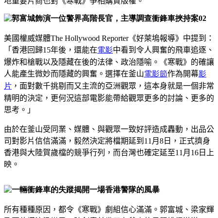
地重要片商也對《寒戰》爭相購買版權。
美國權威媒體The Hollywood Reporter《好萊塢報導》中提到：
「香港回歸15年後，還能在
電影
中看到令人興奮的飛車追逐、
爆炸和槍戰以及隱藏在後的法律、政治隱喻。《寒戰》的確讓
人能產生微妙而隱藏的興奮。選擇在釜山
電影節
作為開幕
影
片
，面對數千挑剔而又主流的亞洲觀眾，這本身就是一個非常
精明的決定，更何況這部電影能帶給觀眾更多的討論、更多的
思考。」
由於在釜山受同業、媒體、與觀眾一致好評造成轟動，出品公
司對影片信信滿滿，毅然決定將檔期延到11月8日，正式擠身
香港與大陸賀歲檔的競爭行列，而台灣也確定延至11月16日上
映。
所有種種原因，都令《寒戰》劇組信心滿滿。郭富城、梁家輝