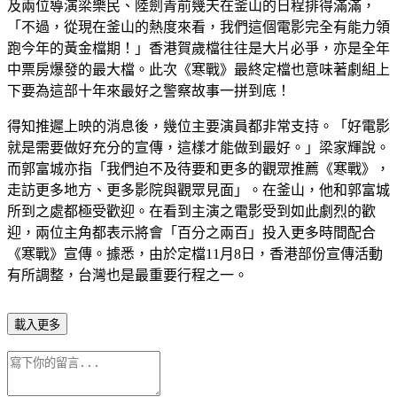
及兩位導演梁樂民、陸劍青前幾天在釜山的日程排得滿滿，
「不過，從現在釜山的熱度來看，我們這個電影完全有能力領
跑今年的黃金檔期！」香港賀歲檔往往是大片必爭，亦是全年
中票房爆發的最大檔。此次《寒戰》最終定檔也意味著劇組上
下要為這部十年來最好之警察故事一拼到底！
得知推遲上映的消息後，幾位主要演員都非常支持。「好電影
就是需要做好充分的宣傳，這樣才能做到最好。」梁家輝說。
而郭富城亦指「我們迫不及待要和更多的觀眾推薦《寒戰》，
走訪更多地方、更多影院與觀眾見面」。在釜山，他和郭富城
所到之處都極受歡迎。在看到主演之電影受到如此劇烈的歡
迎，兩位主角都表示將會「百分之兩百」投入更多時間配合
《寒戰》宣傳。據悉，由於定檔11月8日，香港部份宣傳活動
有所調整，台灣也是最重要行程之一。
載入更多