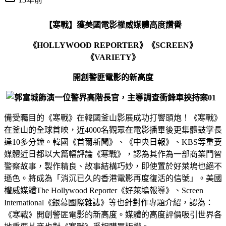
【寒戰】獲美國電影權威媒體高度讚譽
《HOLLYWOOD REPORTER》《SCREEN》
《VARIETY》
開創警匪電影的新高度
備受矚目的《寒戰》在韓國釜山影展成功打響頭炮！《寒戰》
在釜山的全球首映，近4000名觀眾在電影播畢後更集體鼓掌長
達10多分鐘。韓國《首爾新聞》、《中央日報》、KBS等重要
媒體近日都以大篇幅評論《寒戰》，認為其作為一部商業鬥智
警察故事，製作精良、故事結構巧妙，即使置於好萊塢也絕不
遜色。將成為「消沉已久的香港電影再度復活的信號」。美國
權威媒體The Hollywood Reporter《好萊塢報導》、Screen
International《銀幕國際雜誌》等也針對作專題介紹，認為：
《寒戰》開創警匪電影的新高度。媒體的高度評價吸引世界各