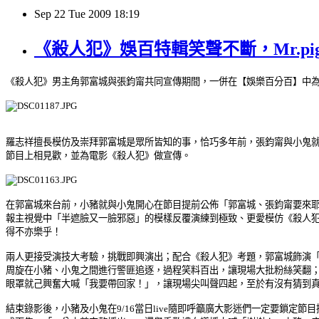
Sep
22
Tue
2009
18:19
《殺人犯》娛百特輯笑聲不斷，Mr.p
《殺人犯》男主角郭富城與張鈞甯共同宣傳期間，一併在
【娛樂百分百】中
羅志祥擅長模仿及崇拜郭富城是眾所皆知的事，恰巧多年前，張鈞甯與小鬼
節目上相見歡，並為電影《殺人犯》做宣傳。
在郭富城來台前，小豬就與小鬼開心在節目提前公佈「郭富城、張鈞甯要來
報主視覺中「半遮臉又一臉邪惡」的模樣反覆演練到極致、更愛
模仿《殺人
得不亦樂乎！
兩人更接受演技大考驗，挑戰即興演出；配合《殺人犯》考題，郭富城飾演
周旋在小豬、小鬼之間進行警匪追逐，過程笑料百出，讓現場大批粉絲笑翻
眼罩就己興奮大喊「我要帶回家！」，讓現場尖叫聲四起，至於有沒有猜到
結束錄影後，
小豬及小鬼在
9/16
當日
live
隨即呼籲廣大影迷們一定要鎖定節目