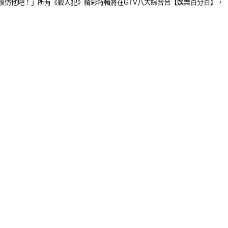
模仿他吧！」所有
《殺人犯》
精彩
特輯
將在
GTV
八大綜合台【娛樂百分百】，