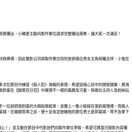
即將播出，小豬更主動向製作單位請求完整播出兩集，讓大家一次滿足！
持與捧場，因此電影公司與製作單位特別安排兩位男女主角與羅志祥、小鬼在
多次在節目中練習《殺人犯》海報的表情，希望迎接心目中的頭號偶像，將海
張鈞甯在【娛樂百分百】中展現不一樣的風趣及可愛，與兩位主持人及粉絲
玩
手一拉就把張鈞甯的大姆指彎起來，並塞上一隻小娃娃在張鈞甯懷裡，而兩人
富城，在揭開答案之前，便十足肯定她擁抱的那位男士是郭富城，等不及拿下
開心！」並
主動在節目中
代影迷們向製作單位爭取，希望可將當日錄影內容播