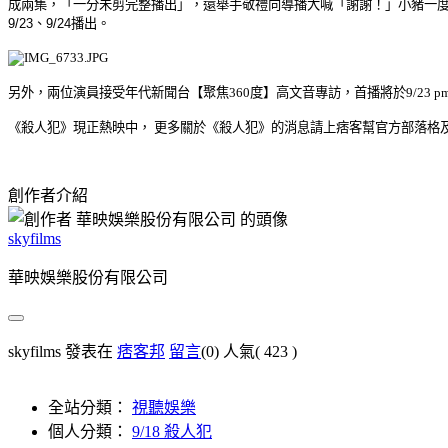
成兩集，「一分未剪完整播出」，還舉手敬禮向導播大喊「謝謝！」小豬一
9/23
、
9/24
播出。
另外，兩位演員接受年代新聞台【聚焦
360
度】高文音專訪，首播將於
9/23 p
《殺人犯》現正熱映中，
更多關於《殺人犯》的消息
請上痞客幫官方部落格
創作者介紹
skyfilms
華映娛樂股份有限公司
skyfilms 發表在
痞客邦
留言
(0)
人氣(
423
)
全站分類：
視聽娛樂
個人分類：
9/18 殺人犯