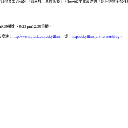
度自得其樂的描述「郭富城一直模仿我」，結果被小鬼反消遺「是你這輩子都在
m9:30
播出、
9/23 pm12:30
重播。
及噗浪：
http://www.plurk.com/skyfilms
或
http://skyfilms.pixnet.net/blog
。