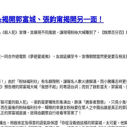
ig揭開郭富城、張鈞甯揭開另一面！
為《殺人犯》宣傳，並展現不同風貌，讓現場粉絲大喊賺到了，【娛樂百分百】
就一同合作過電影《夢遊夏威夷》，友誼延續至今，宣傳期間當然更是要互相支
耶！」由於「粉絲福利社」有名額限制，讓報名人數火速額滿。而小豬羅志祥更
犯》預告裡的郭富城大喊「我想不起」的粵語台詞
；而到了錄影當天，
郭富城、
「裝可愛的殺人犯」，張鈞甯更犧牲形象演出，飾演「遇害者慧慈」，只見小鬼
；而在最後的粉絲福利社中，矇眼的幸運女粉絲要在眾人之中猜出誰是真正的郭
真正的郭富城是誰，就得由觀眾自行收看等答案了！
播出，用極肯定及得意的語氣掛保證「你從沒看過這樣的郭富城，太可愛，他