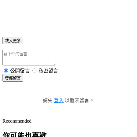
《盂蘭神功》將於
7
月
25
日全台上映，更多電影資訊，請上華
映娛樂官方粉絲團查詢：
https://www.facebook.com/skyfilmsINtaiwan
載入更多
公開留言
私密留言
發佈留言
請先
登入
以發表留言。
Recommended
你可能也喜歡