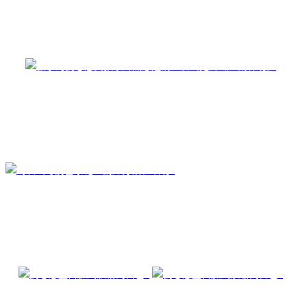
很有誠意的提出邀請，她說：「他特別請人打電話給我，問我的意
願，再很仔細的和我溝通，我覺得他很尊重演員，真的很認真，很有
誠意。再加上，我也很想和他一起演戲，就當給自己一個挑戰，就決
定接拍。」
劉心悠在《盂蘭神功》中演出粵劇團花旦，又可再次發揮她美麗古裝
扮相的魅力，她更努力的勤練身段及唱功，提早到馬來西亞接受集
訓，拍攝現場更有知名粵劇團的老師指導，她只要一有空便在現場練
習功架，但有些需要展現高難度的身段，還是讓她直呼困難，但幸好
她很善長跑馬拉松，體力上還能負荷密集的訓練量。
除了練身段，劉心悠為了演出有說服力，再次鼓起勇氣看了《大法
師》等有鬼上身片段的恐怖經典片，努力揣摩，她說：「被鬼嚇的表
情不難演，鬼附身的過程才難表現啊！」而其中有一場她只塗了花旦
的底裝上陣，慘白的模樣十分恐怖，古典美全消，她笑說：「我看到
自己的臉都嚇壞了，真的好像鬼附身了。」
劉心悠與張家輝曾經合作過彭浩翔的
《出埃及記》，不過，當時兩人