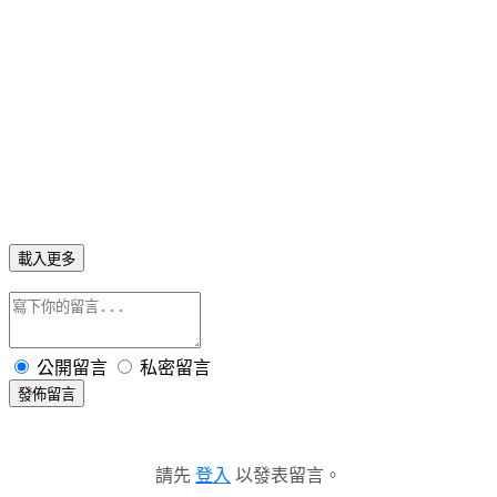
都不是主角也對手戲，直到《盂蘭神功》，劉心悠才算
第一次和張家
輝真正合作，劉心悠對他大感佩服，她透露是曾經聽說張家輝蠻兇
的，但拍了
《盂蘭神功》讓她覺得傳聞不真實，「他不太會發脾氣，
在現場很認真，有非常多想法，非常忙碌。對我而言，是個很值得信
賴的導演。」
7
25
《盂蘭神功》將於
月
日全台上映，更多電影資訊，請上華映娛樂官
https://www.facebook.com/skyfilmsINtaiwan
方粉絲團查詢：
載入更多
公開留言
私密留言
發佈留言
請先
登入
以發表留言。